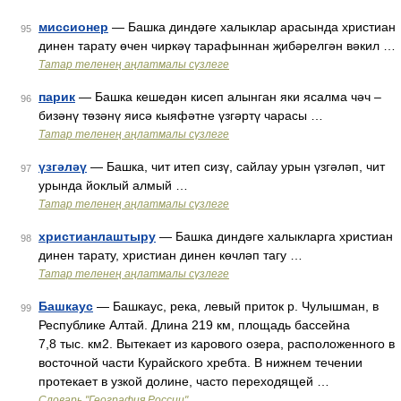
миссионер
— Башка диндәге халыклар арасында христиан
95
динен тарату өчен чиркәү тарафыннан җибәрелгән вәкил …
Татар теленең аңлатмалы сүзлеге
парик
— Башка кешедән кисеп алынган яки ясалма чәч –
96
бизәнү төзәнү яисә кыяфәтне үзгәртү чарасы …
Татар теленең аңлатмалы сүзлеге
үзгәләү
— Башка, чит итеп сизү, сайлау урын үзгәләп, чит
97
урында йоклый алмый …
Татар теленең аңлатмалы сүзлеге
христианлаштыру
— Башка диндәге халыкларга христиан
98
динен тарату, христиан динен көчләп тагу …
Татар теленең аңлатмалы сүзлеге
Башкаус
— Башкаус, река, левый приток р. Чулышман, в
99
Республике Алтай. Длина 219 км, площадь бассейна
7,8 тыс. км2. Вытекает из карового озера, расположенного в
восточной части Курайского хребта. В нижнем течении
протекает в узкой долине, часто переходящей …
Словарь "География России"