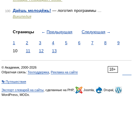
Даёшь молодёжь!
— логотип программы …
100
Википедия
Страницы
←
Предыдущая
Следующая
→
1
2
3
4
5
6
7
8
9
10
11
12
13
© Академик, 2000-2026
18+
Обратная связь:
Техподдержка
,
Реклама на сайте
👣 Путешествия
Экспорт словарей на сайты
, сделанные на PHP,
Joomla,
Drupal,
WordPress, MODx.