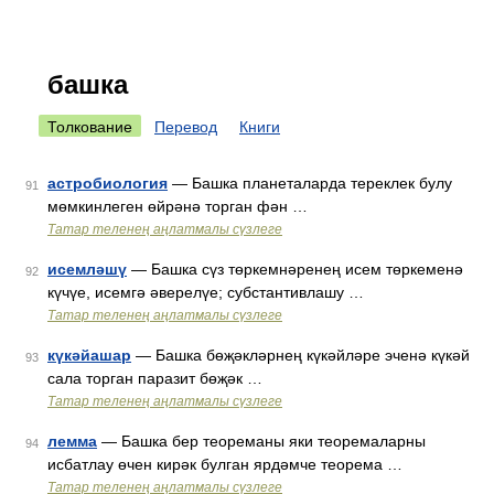
башка
Толкование
Перевод
Книги
астробиология
— Башка планеталарда тереклек булу
91
мөмкинлеген өйрәнә торган фән …
Татар теленең аңлатмалы сүзлеге
исемләшү
— Башка сүз төркемнәренең исем төркеменә
92
күчүе, исемгә әверелүе; субстантивлашу …
Татар теленең аңлатмалы сүзлеге
күкәйашар
— Башка бөҗәкләрнең күкәйләре эченә күкәй
93
сала торган паразит бөҗәк …
Татар теленең аңлатмалы сүзлеге
лемма
— Башка бер теореманы яки теоремаларны
94
исбатлау өчен кирәк булган ярдәмче теорема …
Татар теленең аңлатмалы сүзлеге